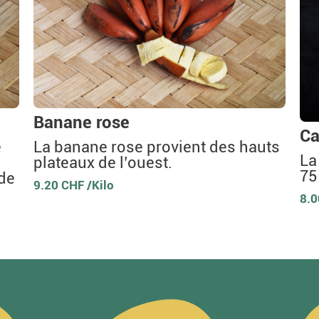
Banane rose
Ca
é
La banane rose provient des hauts
La
plateaux de l’ouest.
75
de
9.20 CHF /Kilo
8.0