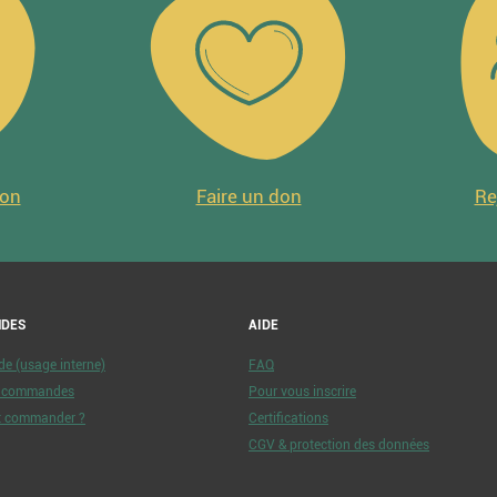
ion
Faire un don
Re
DES
AIDE
 (usage interne)
FAQ
e commandes
Pour vous inscrire
 commander ?
Certifications
CGV & protection des données