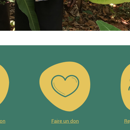
ion
Faire un don
Re