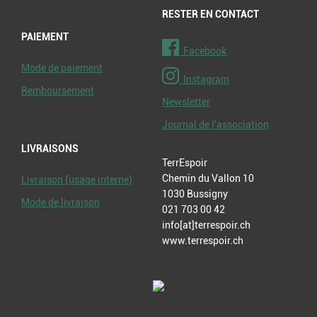
RESTER EN CONTACT
PAIEMENT
Facebook
Mode de paiement
Instagram
Remboursement
Newsletter
Journal de l'association
LIVRAISONS
TerrEspoir
Chemin du Vallon 10
Livraison (usage interne)
1030 Bussigny
Mode de livraison
021 703 00 42
info[at]terrespoir.ch
www.terrespoir.ch