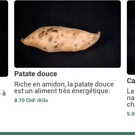
Patate douce
Ca
Riche en amidon, la patate douce
est un aliment très énergétique.
La
 à
na
8.70 CHF /Kilo
ch
5.0