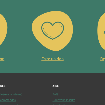
ion
Faire un don
Re
DES
AIDE
 (usage interne)
FAQ
e commandes
Pour vous inscrire