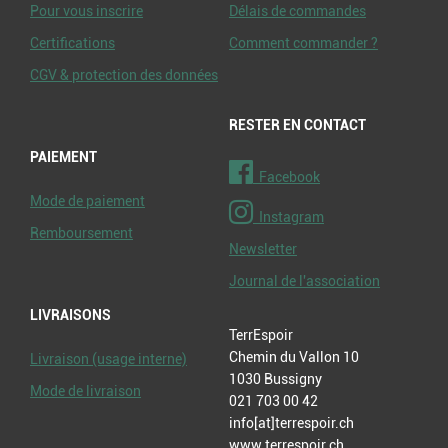
Pour vous inscrire
Délais de commandes
Certifications
Comment commander ?
CGV & protection des données
RESTER EN CONTACT
PAIEMENT
Facebook
Mode de paiement
Instagram
Remboursement
Newsletter
Journal de l'association
LIVRAISONS
TerrEspoir
Chemin du Vallon 10
Livraison (usage interne)
1030 Bussigny
Mode de livraison
021 703 00 42
info[at]terrespoir.ch
www.terrespoir.ch