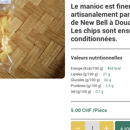
Le manioc est fin
artisanalement pa
de New Bell à Doua
Les chips sont ensu
conditionnées.
Valeurs nutritionnelles
Energie (Kcal/100 g) :
468 kcal
Lipides (g/100 g) :
21 g
Glucides (g/100 g) :
66 g
Protéines (g/100 g) :
2.6 g
Sel (g/100 g) :
0.7 g
5.00 CHF /Pièce