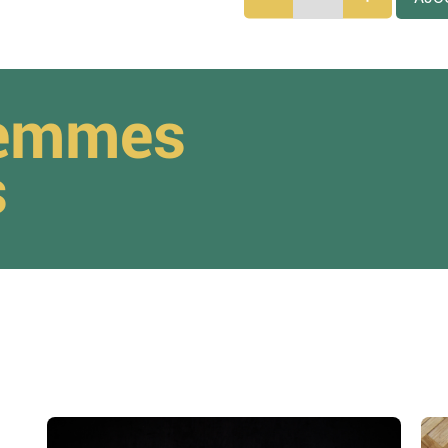
femmes
s