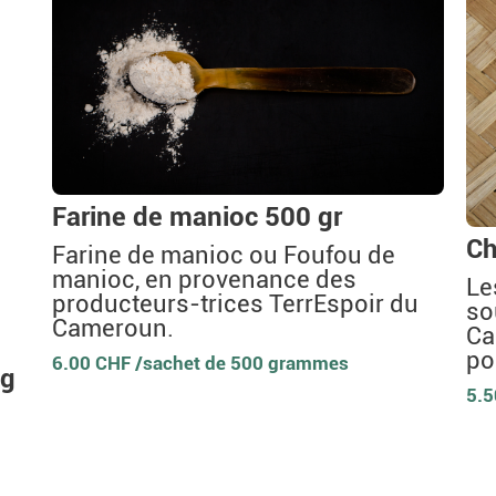
Farine de manioc 500 gr
Ch
Farine de manioc ou Foufou de
manioc, en provenance des
Le
producteurs-trices TerrEspoir du
so
Cameroun.
Ca
po
6.00 CHF /sachet de 500 grammes
0g
5.5