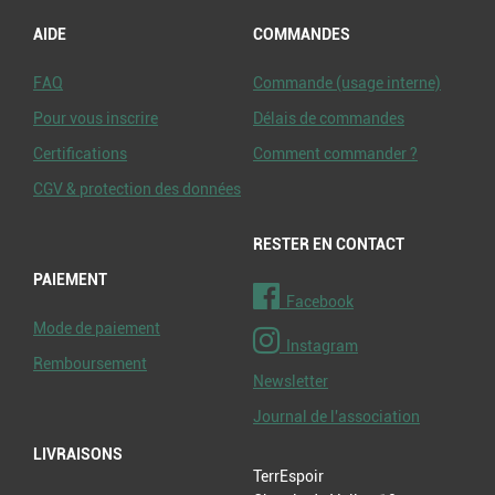
AIDE
COMMANDES
FAQ
Commande (usage interne)
Pour vous inscrire
Délais de commandes
Certifications
Comment commander ?
CGV & protection des données
RESTER EN CONTACT
PAIEMENT
Facebook
Mode de paiement
Instagram
Remboursement
Newsletter
Journal de l'association
LIVRAISONS
TerrEspoir